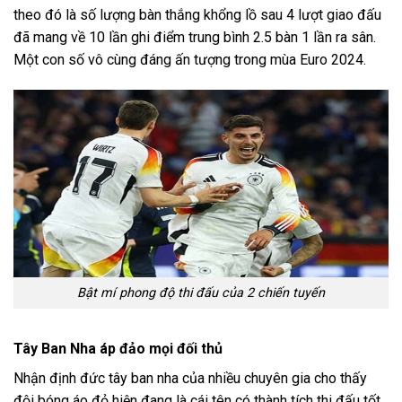
theo đó là số lượng bàn thắng khổng lồ sau 4 lượt giao đấu
đã mang về 10 lần ghi điểm trung bình 2.5 bàn 1 lần ra sân.
Một con số vô cùng đáng ấn tượng trong mùa Euro 2024.
Bật mí phong độ thi đấu của 2 chiến tuyến
Tây Ban Nha áp đảo mọi đối thủ
Nhận định đức tây ban nha của nhiều chuyên gia cho thấy
đội bóng áo đỏ hiện đang là cái tên có thành tích thi đấu tốt