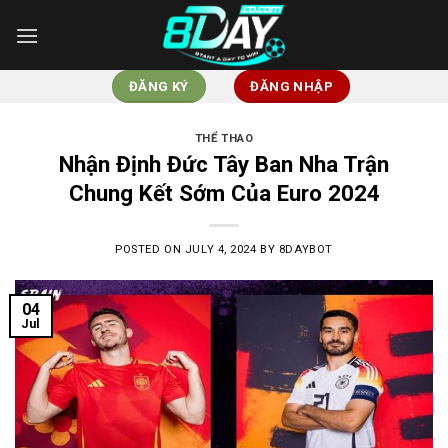
Skip
to
content
ĐĂNG KÝ
ĐĂNG NHẬP
THỂ THAO
Nhận Định Đức Tây Ban Nha Trận
Chung Kết Sớm Của Euro 2024
POSTED ON
JULY 4, 2024
BY
8DAYBOT
04
Jul