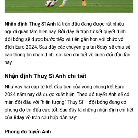
Nhận định Thuỵ Sĩ Anh
là trận đấu đang được rất nhiều
người quan tâm hiện nay. Bởi đây là trận tứ kết quyết định
đội bóng sẽ được bước tiếp và tiến gần hơn với chức vô
địch Euro 2024. Sau đây các chuyên gia tại 8day sẽ chia sẻ
các thông tin nhận định, soi kèo chi tiết về cuộc đối đầu lần
này.
Nhận định Thuỵ Sĩ Anh chi tiết
Như vậy hai cặp tứ kết đầu tiên của vòng chung kết Euro
2024 năm nay đã được xuất hiện. Theo đó tuyển Anh sẽ có
màn đối đầu với “hiện tượng” Thuỵ Sĩ – đội bóng đang có
phong độ thi đấu cực tốt. Sau đây là những nhận định chi tiết
của
8day
về trận cầu hấp dẫn này:
Phong độ tuyển Anh