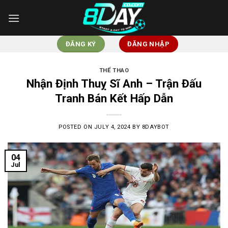
Skip
to
content
ĐĂNG KÝ
ĐĂNG NHẬP
THỂ THAO
Nhận Định Thuỵ Sĩ Anh – Trận Đấu
Tranh Bán Kết Hấp Dẫn
POSTED ON
JULY 4, 2024
BY
8DAYBOT
04
Jul