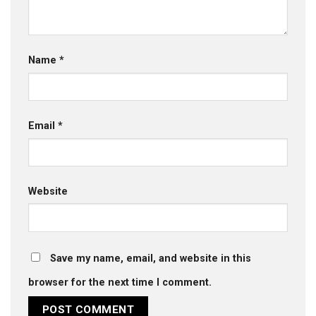
Name
*
Email
*
Website
Save my name, email, and website in this
browser for the next time I comment.