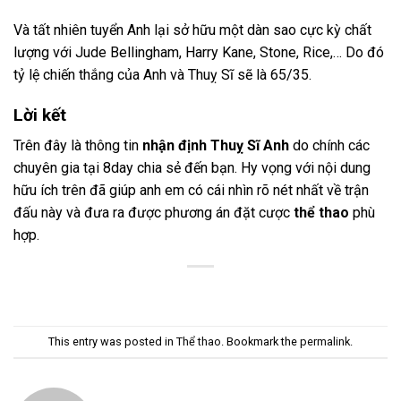
Và tất nhiên tuyển Anh lại sở hữu một dàn sao cực kỳ chất
lượng với Jude Bellingham, Harry Kane, Stone, Rice,… Do đó
tỷ lệ chiến thắng của Anh và Thuỵ Sĩ sẽ là 65/35.
Lời kết
Trên đây là thông tin
nhận định Thuỵ Sĩ Anh
do chính các
chuyên gia tại 8day chia sẻ đến bạn. Hy vọng với nội dung
hữu ích trên đã giúp anh em có cái nhìn rõ nét nhất về trận
đấu này và đưa ra được phương án đặt cược
thể thao
phù
hợp.
This entry was posted in
Thể thao
. Bookmark the
permalink
.