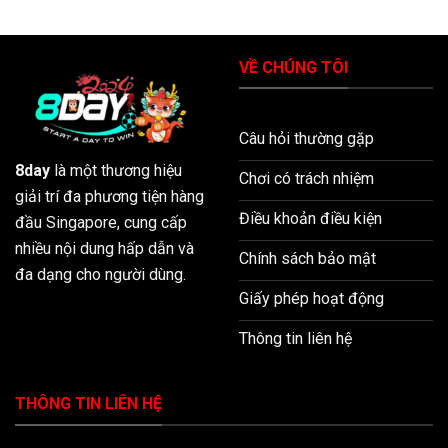
VỀ CHÚNG TÔI
Câu hỏi thường gặp
8day
là một thương hiệu
Chơi có trách nhiệm
giải trí đa phương tiện hàng
Điều khoản điều kiện
đầu Singapore, cung cấp
nhiều nội dung hấp dẫn và
Chính sách bảo mật
đa dạng cho người dùng.
Giấy phép hoạt động
Thông tin liên hệ
THÔNG TIN LIÊN HỆ