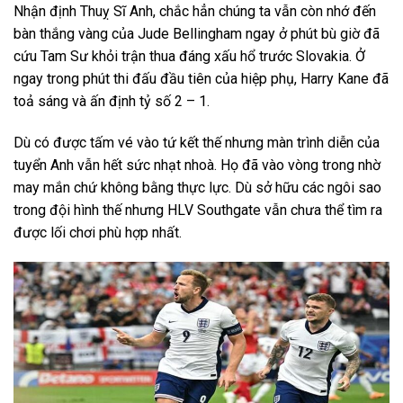
Nhận định Thuỵ Sĩ Anh, chắc hẳn chúng ta vẫn còn nhớ đến
bàn thắng vàng của Jude Bellingham ngay ở phút bù giờ đã
cứu Tam Sư khỏi trận thua đáng xấu hổ trước Slovakia. Ở
ngay trong phút thi đấu đầu tiên của hiệp phụ, Harry Kane đã
toả sáng và ấn định tỷ số 2 – 1.
Dù có được tấm vé vào tứ kết thế nhưng màn trình diễn của
tuyển Anh vẫn hết sức nhạt nhoà. Họ đã vào vòng trong nhờ
may mắn chứ không bằng thực lực. Dù sở hữu các ngôi sao
trong đội hình thế nhưng HLV Southgate vẫn chưa thể tìm ra
được lối chơi phù hợp nhất.